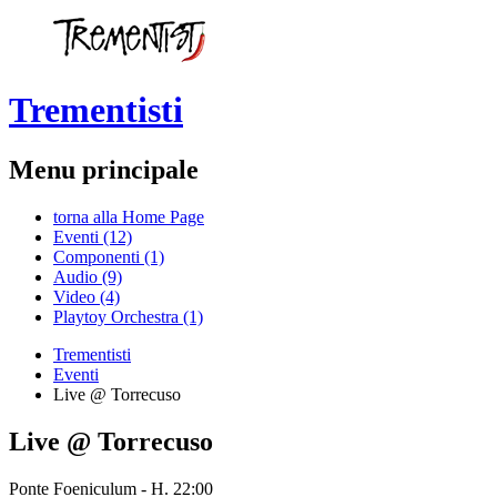
Trementisti
Menu principale
torna alla Home Page
Eventi (12)
Componenti (1)
Audio (9)
Video (4)
Playtoy Orchestra (1)
Trementisti
Eventi
Live @ Torrecuso
Live @ Torrecuso
Ponte Foeniculum - H. 22:00