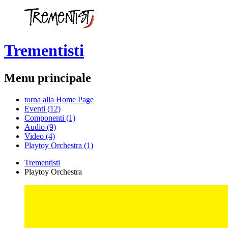
Trementisti
Menu principale
torna alla Home Page
Eventi (12)
Componenti (1)
Audio (9)
Video (4)
Playtoy Orchestra (1)
Trementisti
Playtoy Orchestra