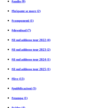
#audio
(9)
#brigante se more
(2)
#componenti
(1)
#download
(7)
#il sud addosso tour 2022
(4)
#il sud addosso tour 2023
(2)
#il sud addosso tour 2024
(1)
#il sud addosso tour 2025
(1)
#live
(15)
#pubblicazioni
(5)
#stampa
(1)
#video
(4)