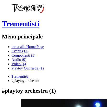
Trementisti
Menu principale
torna alla Home Page
Eventi (12)
Componenti (1)
Audio (9)
Video (4)
Playtoy Orchestra (1)
Trementisti
#playtoy orchestra
#playtoy orchestra
(1)